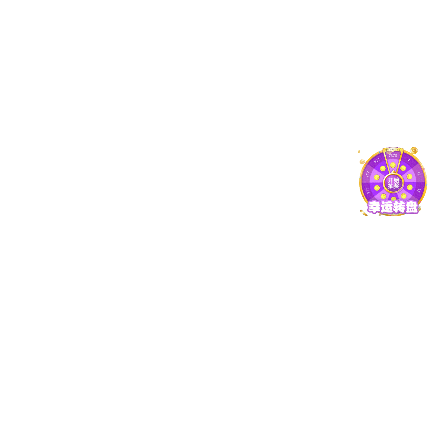
运动员树立榜样，让他们明白如何在荣耀与挑战之间
找到平衡点。
总结：
综上所述，“文班禁赛背后的真相”折射出的是当今体
育界面临的一系列问题，包括职业道德、公众期望以
及媒体责任等。在这一过程中，无论是球队管理层还
是联盟都应吸取教训，共同营造一个更为健康、公正
的发展环境。
同时，对于广大球迷而言，他们期待的不仅是一名优
秀运动员，更是一位具备良好品德的人。而对于文班
来说，这是一次成长契机，使他能够更加成熟地面对
未来挑战，实现自我超越，为自己赢得真正属于他的
辉煌成就。