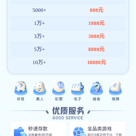
为。这些违规行为不仅违反了联赛规定，也引发了外
界对其职业操守的质疑。许多业内人士认为，这一决
定反映了联盟对运动员行为规范日益严格的态度。
禁赛事件发生后，社交媒体上关于文班的讨论日渐激
烈。一方面，一些人认为他应该承受相应的惩罚，以
维护体育精神；另一方面，也有声音为他辩护，认为
应该给予年轻球员更多宽容和理解。
尽管禁赛给文班带来了负面影响，但也让他有机会反
思自己的行为，并在未来重新审视自己的职业生涯。
这次事件或许能成为他成长过程中的一个重要转折
点。
2、球迷期待与支持