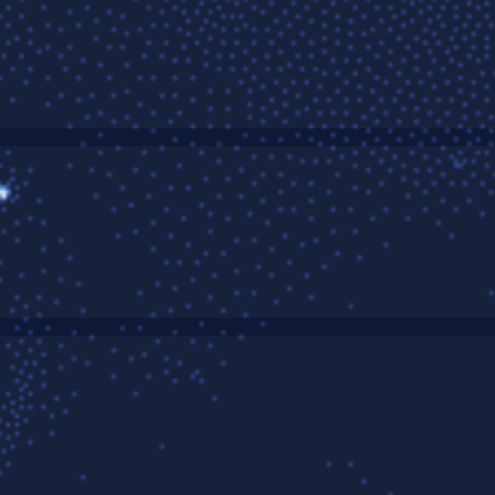
前的难忘经历与自我成长希望
出色的球技和不懈的努力，终于实现了自己入选世界杯的梦想。