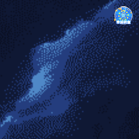
强自我调节能力，使自己能够在关键时刻保
予厚望的重要使命。他希望能通过自己的表
战术理念，与世界顶级球员交流切磋，以此
合。因此，他将更加注重与队友之间建立默
业生涯中的各种挑战，再到如今站上世界杯