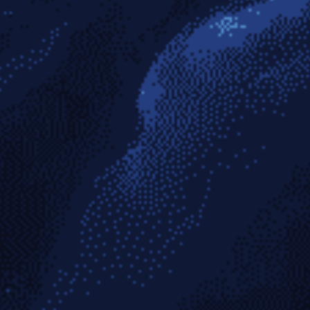
无数汗水与泪水，也让他变得愈发坚定强大。
场上的表现，更希望能够带动更多年轻人勇敢追梦。在追求卓越
动人的体现。