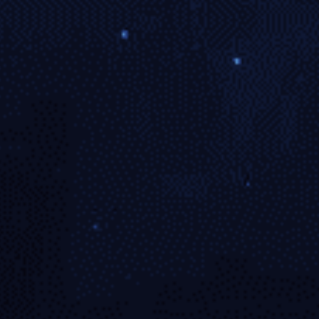
文班禁赛背后的真相：球迷期待他在赛场上
本文将围绕“文班禁赛背后的真相：球迷期待他在赛场上
2026-06-12
拉莫斯在赛后发布会上称赞球员表现出色