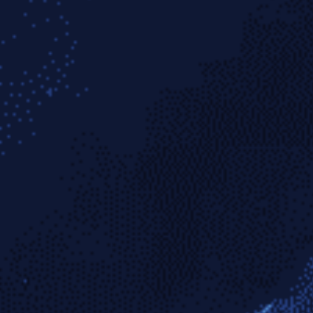
所取代。他发现，在这个舞台上，没有任何
他反思自己的不足之处。他深知，要想在高
不断改进技术细节。此时，他明白了逆境也
别注重防守意识。同时，他还学习战术知
，包括力量训练和速度训练等。同时，在饮