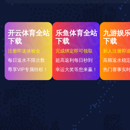
要时刻之前所经历的难忘经历与自我成长
他在职业生涯中面临的挑战，以及这些挑
贡献力量；最后，我们会聚焦于富安健洋
的成长历程，也反映了奋斗、坚持和梦想
1、少年时期的梦想
富安健洋出生在一个普通家庭，但从小便
管条件有限，他却从未放弃自己的梦想，
进入青训营后，富安健洋得到了更系统、
段时间不仅锻炼了他的身体素质，也培养
为了实现自己的目标，富安健洋付出了常
日后的成功奠定了坚实基础。