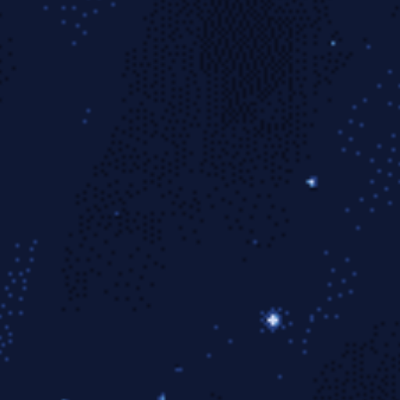
洋面临着更大的压力和挑战。初入职场的新鲜感很快被激烈竞争
力去争取。
遇了来自媒体和球迷的不满。这次挫折让他感到沮丧，但也促使
加强自我修炼。
回了状态。他通过观看录像分析自己的表现，与教练进行沟通，
拔地面对现实。
洋开始注重全面发展。在技术方面，他不仅加强传控能力，还特
上的决策能力。
的一部分。为了提高耐力和爆发力，他加入了一些专项训练课程
始终保持最佳。