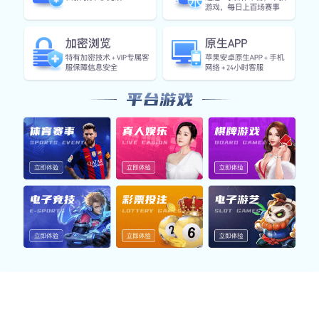
这也使得俱乐部不得不审视每位球员在团队中的独特
价值。在这种情况下，即便是像莱默尔这样表现突出
的球员，也难以确保获得理想中的合同续约。因此，
他是否能够继续留在球队，以及究竟能否实现期待已
久的大幅涨薪，都成为了一个亟待解答的问题。
2、拜仁的薪资政策
作为欧洲足坛的一流俱乐部，拜仁慕尼黑一直以来都
拥有严格而科学的薪资制度。他们通过合理控制工资
支出，以保持俱乐部财务健康为首要目标。这一策略
不仅帮助他们避免了财政危机，还使得球队能够在转
会市场上保持竞争力。不过，这也意味着一些优秀球
员在续约时可能面临更高要求无法满足的问题。
现阶段，拜仁正在经历一场关于新老交替的重要时