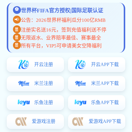
拜仁不愿为莱默尔大幅涨薪或
将放其自由离队
2026-06-20 04:05
35 次阅读
首页
/
体育热点