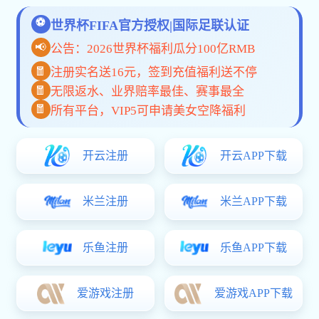
罗马与迪巴拉续约两年合同年
薪降至250万欧元起步
2026-06-09 21:06
47 次阅读
首页
/
体育热点