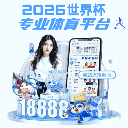
注册入口
亚星
APP与网页版入口｜畅享
全球体育赛事与数据服务
欢迎访问
亚星
，提供全面覆盖足球、篮球、电
竞等项目的赛事资讯与数据内容， 支持
APP下
载
与
网页使用
，每日同步更新千场比赛，聚焦
热门体育内容， 助您轻松获取赛事动态，掌握
比赛节奏。
手机App
网页版